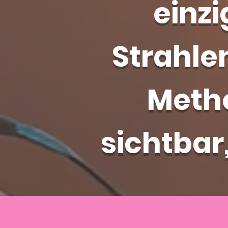
einz
Strahle
Metho
sichtbar