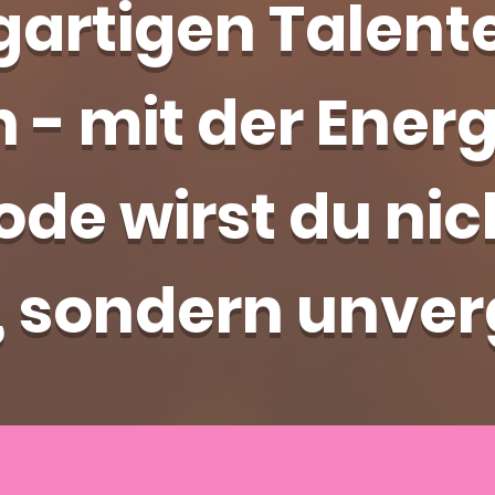
igartigen Talent
n - mit der Ener
de wirst du nic
, sondern unver