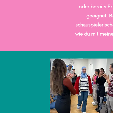
oder bereits Er
geeignet. B
schauspielerisc
wie du mit meine