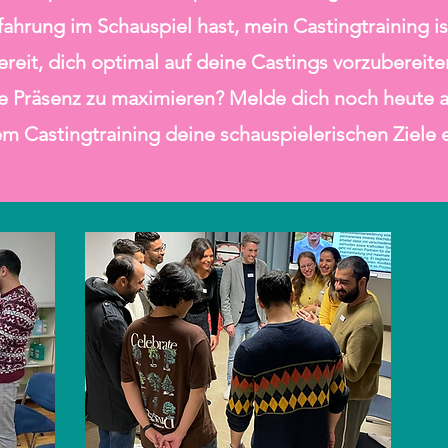
fahrung im Schauspiel hast, mein Castingtraining ist
ereit, dich optimal auf deine Castings vorzubereit
he Präsenz zu maximieren? Melde dich noch heute 
m Castingtraining deine schauspielerischen Ziele 