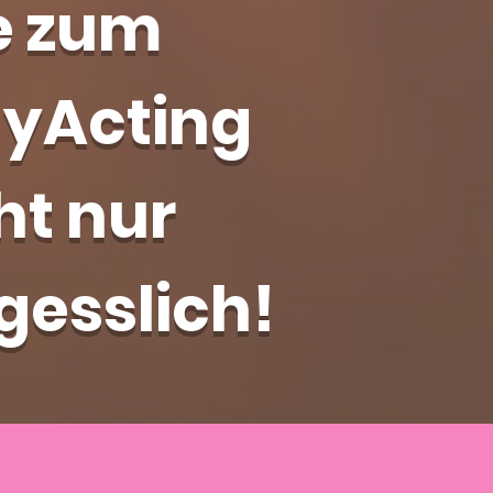
e zum
gyActing
ht nur
gesslich!