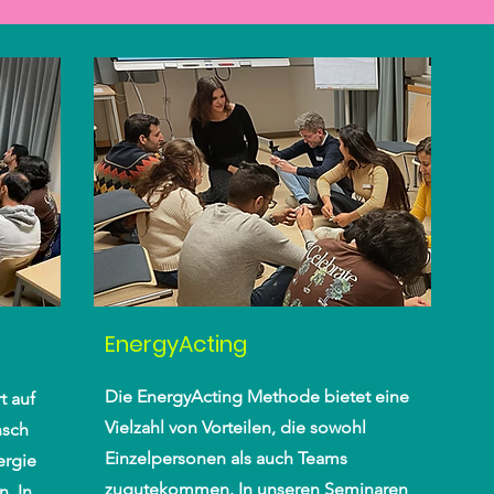
EnergyActing
Die EnergyActing Methode bietet eine
t auf
Vielzahl von Vorteilen, die sowohl
nsch
Einzelpersonen als auch Teams
ergie
zugutekommen. In unseren Seminaren
n. In