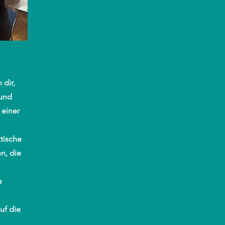
 dir,
 und
 einer
tische
n, die
e
uf die