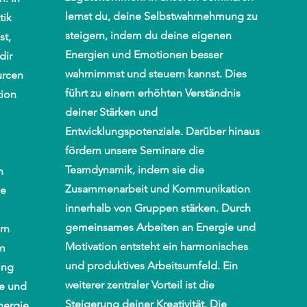
lernst du, deine Selbstwahrnehmung zu
tik
steigern, indem du deine eigenen
st,
Energien und Emotionen besser
dir
wahrnimmst und steuern kannst. Dies
urcen
führt zu einem erhöhten Verständnis
tion
deiner Stärken und
Entwicklungspotenziale. Darüber hinaus
fördern unsere Seminare die
Teamdynamik, indem sie die
h
Zusammenarbeit und Kommunikation
ie
innerhalb von Gruppen stärken. Durch
gemeinsames Arbeiten an Energie und
rn
Motivation entsteht ein harmonisches
m
und produktives Arbeitsumfeld. Ein
ing
weiterer zentraler Vorteil ist die
ge und
Steigerung deiner Kreativität. Die
nergie