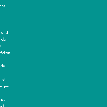
ent
n und
b du
n
tärken
 du
 ist
 legen
e du
uch