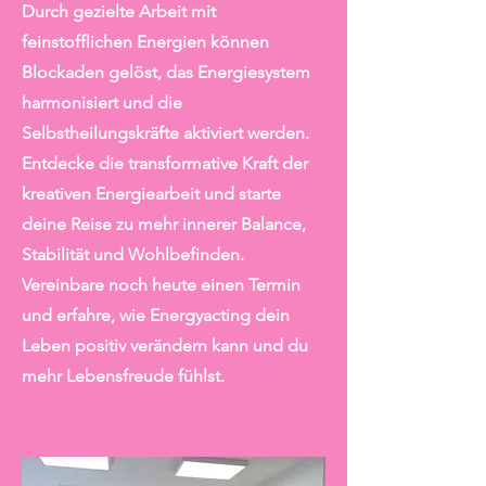
Durch gezielte Arbeit mit
feinstofflichen Energien können
Blockaden gelöst, das Energiesystem
harmonisiert und die
Selbstheilungskräfte aktiviert werden.
Entdecke die transformative Kraft der
kreativen Energiearbeit und starte
deine Reise zu mehr innerer Balance,
Stabilität und Wohlbefinden.
Vereinbare noch heute einen Termin
und erfahre, wie Energyacting dein
Leben positiv verändern kann und du
mehr Lebensfreude fühlst.