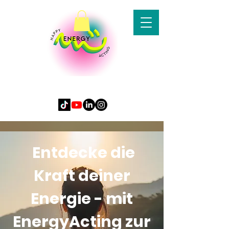
Entdecke die
Kraft deiner
Energie - mit
EnergyActing zur