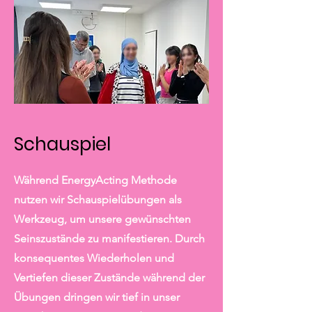
Schauspiel
Während EnergyActing Methode
nutzen wir Schauspielübungen als
Werkzeug, um unsere gewünschten
Seinszustände zu manifestieren. Durch
konsequentes Wiederholen und
Vertiefen dieser Zustände während der
Übungen dringen wir tief in unser