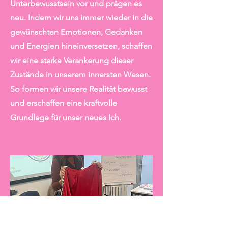
Unterbewusstsein vor und prägen es
neu. Indem wir uns immer wieder in die
gewünschten Emotionen, Gedanken
und Energien hineinversetzen, schaffen
wir eine starke Verankerung dieser
Zustände in unserem innersten Wesen.
So formen wir unsere Realität bewusst
und erschaffen eine kraftvolle
Grundlage für unser neues Ich.